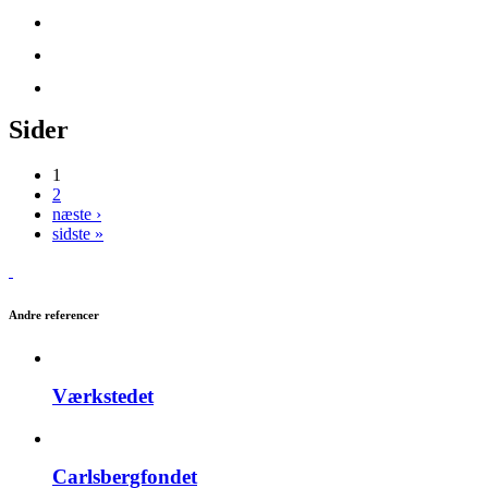
Sider
1
2
næste ›
sidste »
Andre referencer
Værkstedet
Carlsbergfondet