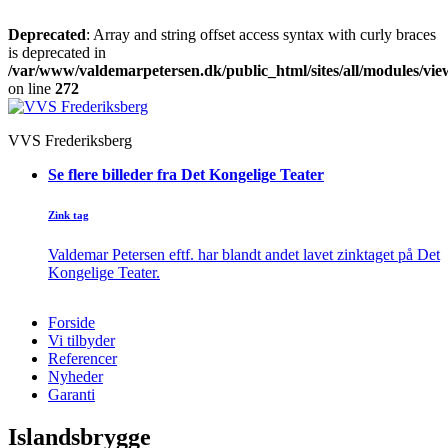
Deprecated
: Array and string offset access syntax with curly braces
is deprecated in
/var/www/valdemarpetersen.dk/public_html/sites/all/modules/view
on line
272
VVS Frederiksberg
Se flere billeder fra Det Kongelige Teater
Zink tag
Valdemar Petersen eftf. har blandt andet lavet zinktaget på Det
Kongelige Teater.
Forside
Vi tilbyder
Referencer
Nyheder
Garanti
Islandsbrygge