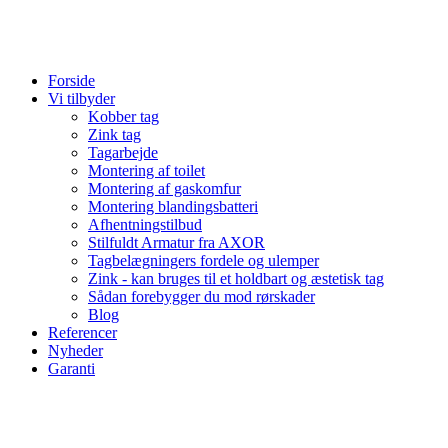
Forside
Vi tilbyder
Kobber tag
Zink tag
Tagarbejde
Montering af toilet
Montering af gaskomfur
Montering blandingsbatteri
Afhentningstilbud
Stilfuldt Armatur fra AXOR
Tagbelægningers fordele og ulemper
Zink - kan bruges til et holdbart og æstetisk tag
Sådan forebygger du mod rørskader
Blog
Referencer
Nyheder
Garanti