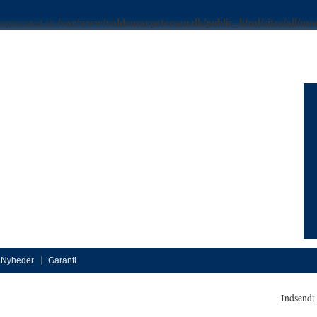
/var/www/valdemarpetersen.dk/public_html/sites/all/mod
 deprecated in
Nyheder
Garanti
Indsendt