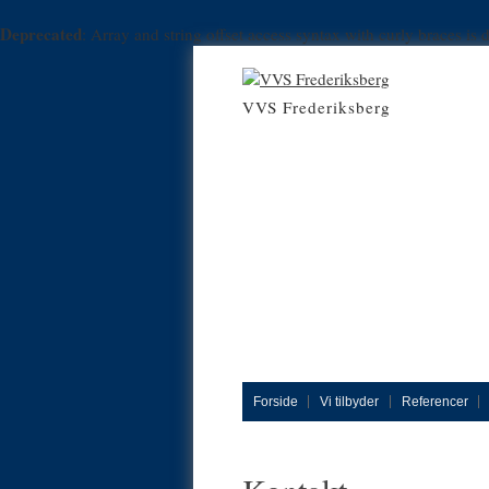
Deprecated
: Array and string offset access syntax with curly braces is
VVS Frederiksberg
Forside
Vi tilbyder
Referencer