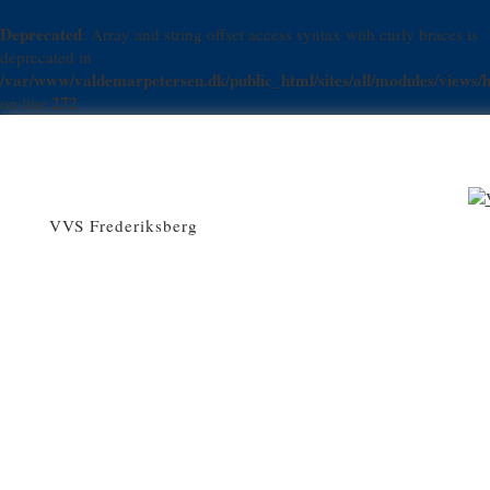
Deprecated
: Array and string offset access syntax with curly braces is
deprecated in
/var/www/valdemarpetersen.dk/public_html/sites/all/modules/views/h
272
on line
VVS Frederiksberg