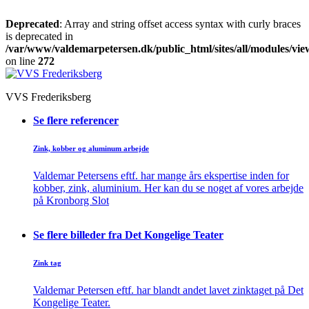
Deprecated
: Array and string offset access syntax with curly braces
is deprecated in
/var/www/valdemarpetersen.dk/public_html/sites/all/modules/view
on line
272
VVS Frederiksberg
Se flere referencer
Zink, kobber og aluminum arbejde
Valdemar Petersens eftf. har mange års ekspertise inden for
kobber, zink, aluminium. Her kan du se noget af vores arbejde
på Kronborg Slot
Se flere billeder fra Det Kongelige Teater
Zink tag
Valdemar Petersen eftf. har blandt andet lavet zinktaget på Det
Kongelige Teater.