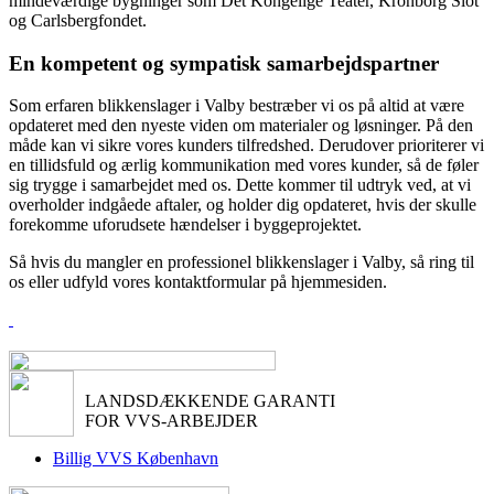
mindeværdige bygninger som Det Kongelige Teater, Kronborg Slot
og Carlsbergfondet.
En kompetent og sympatisk samarbejdspartner
Som erfaren blikkenslager i Valby bestræber vi os på altid at være
opdateret med den nyeste viden om materialer og løsninger. På den
måde kan vi sikre vores kunders tilfredshed. Derudover prioriterer vi
en tillidsfuld og ærlig kommunikation med vores kunder, så de føler
sig trygge i samarbejdet med os. Dette kommer til udtryk ved, at vi
overholder indgåede aftaler, og holder dig opdateret, hvis der skulle
forekomme uforudsete hændelser i byggeprojektet.
Så hvis du mangler en professionel blikkenslager i Valby, så ring til
os eller udfyld vores kontaktformular på hjemmesiden.
LANDSDÆKKENDE GARANTI
FOR VVS-ARBEJDER
Billig VVS København