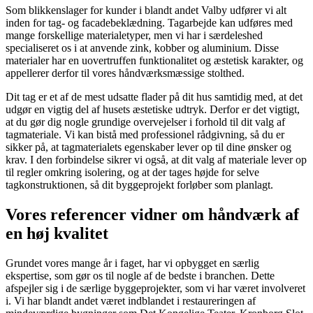
Som blikkenslager for kunder i blandt andet Valby udfører vi alt
inden for tag- og facadebeklædning. Tagarbejde kan udføres med
mange forskellige materialetyper, men vi har i særdeleshed
specialiseret os i at anvende zink, kobber og aluminium. Disse
materialer har en uovertruffen funktionalitet og æstetisk karakter, og
appellerer derfor til vores håndværksmæssige stolthed.
Dit tag er et af de mest udsatte flader på dit hus samtidig med, at det
udgør en vigtig del af husets æstetiske udtryk. Derfor er det vigtigt,
at du gør dig nogle grundige overvejelser i forhold til dit valg af
tagmateriale. Vi kan bistå med professionel rådgivning, så du er
sikker på, at tagmaterialets egenskaber lever op til dine ønsker og
krav. I den forbindelse sikrer vi også, at dit valg af materiale lever op
til regler omkring isolering, og at der tages højde for selve
tagkonstruktionen, så dit byggeprojekt forløber som planlagt.
Vores referencer vidner om håndværk af
en høj kvalitet
Grundet vores mange år i faget, har vi opbygget en særlig
ekspertise, som gør os til nogle af de bedste i branchen. Dette
afspejler sig i de særlige byggeprojekter, som vi har været involveret
i. Vi har blandt andet været indblandet i restaureringen af