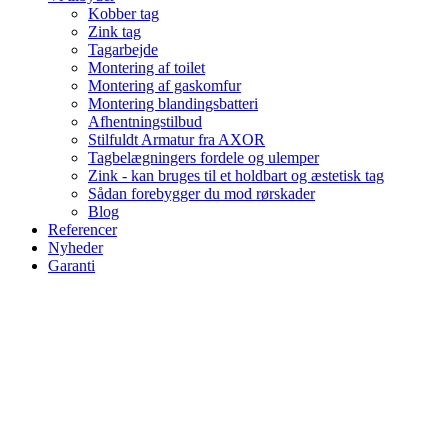
Kobber tag
Zink tag
Tagarbejde
Montering af toilet
Montering af gaskomfur
Montering blandingsbatteri
Afhentningstilbud
Stilfuldt Armatur fra AXOR
Tagbelægningers fordele og ulemper
Zink - kan bruges til et holdbart og æstetisk tag
Sådan forebygger du mod rørskader
Blog
Referencer
Nyheder
Garanti